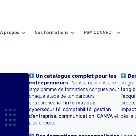
A propos
Nos formations
PSM CONNECT
𝗨𝗻 𝗰𝗮𝘁𝗮𝗹𝗼𝗴𝘂𝗲 𝗰𝗼𝗺𝗽𝗹𝗲𝘁 𝗽𝗼𝘂𝗿 𝗹𝗲𝘀
𝗗𝗲𝘀
𝗲𝗻𝘁𝗿𝗲𝗽𝗿𝗲𝗻𝗲𝘂𝗿𝘀 : Nous proposons une
progra
large gamme de formations conçues pour
tangib
chaque étape de ton parcours
l'acqu
entrepreneurial :
informatique
,
direct
cybersécurité
,
comptabilité
,
gestion
impact
d'entreprise
,
communication
,
CANVA
et
dès le 
plus encore.