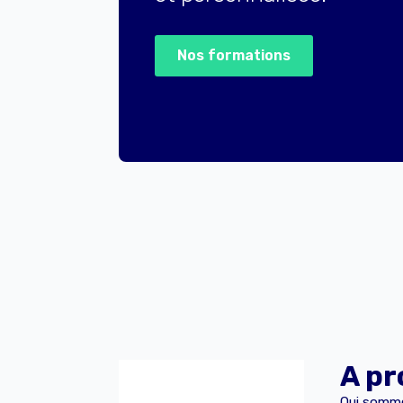
Nos formations
A pr
Qui somm