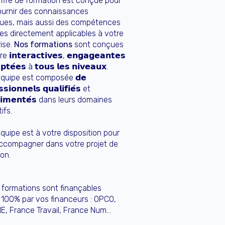
offre de formation est conçue pour
ournir des connaissances
ques, mais aussi des compétences
ues directement applicables à votre
ise.
Nos formations
sont conçues
 𝗶𝗻𝘁𝗲𝗿𝗮𝗰𝘁𝗶𝘃𝗲𝘀, 𝗲𝗻𝗴𝗮𝗴𝗲𝗮𝗻𝘁𝗲𝘀
𝘁𝗲́𝗲𝘀 à 𝘁𝗼𝘂𝘀 𝗹𝗲𝘀 𝗻𝗶𝘃𝗲𝗮𝘂𝘅.
équipe est composée 𝗱𝗲
𝘀𝗶𝗼𝗻𝗻𝗲𝗹𝘀 𝗾𝘂𝗮𝗹𝗶𝗳𝗶𝗲́𝘀 et
́𝗿𝗶𝗺𝗲𝗻𝘁𝗲́𝘀 dans leurs domaines
ifs.
quipe est à votre disposition pour
ccompagner dans votre projet de
ion.
formations sont finançables
 100% par vos financeurs : OPCO,
NE, France Travail, France Num…