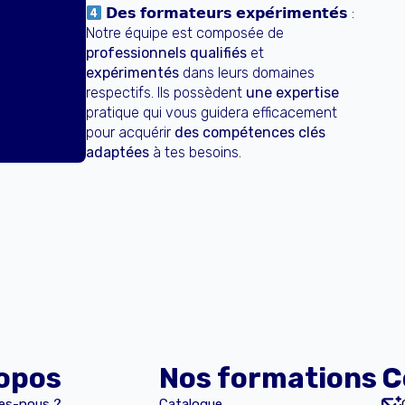
𝗗𝗲𝘀 𝗳𝗼𝗿𝗺𝗮𝘁𝗲𝘂𝗿𝘀 𝗲𝘅𝗽𝗲́𝗿𝗶𝗺𝗲𝗻𝘁𝗲́𝘀 :
Notre équipe est composée de
professionnels qualifiés
et
expérimentés
dans leurs domaines
respectifs. Ils possèdent
une expertise
pratique qui vous guidera efficacement
pour acquérir
des compétences clés
adaptées
à tes besoins.
opos
Nos formations
C
es-nous ?
Catalogue