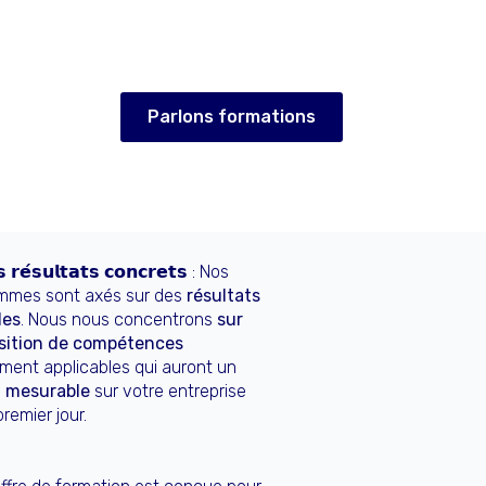
Parlons formations
 𝗿𝗲́𝘀𝘂𝗹𝘁𝗮𝘁𝘀 𝗰𝗼𝗻𝗰𝗿𝗲𝘁𝘀 : Nos
mmes sont axés sur des
résultats
les
. Nous nous concentrons
sur
isition de compétences
ement applicables qui auront un
 mesurable
sur votre entreprise
premier jour.