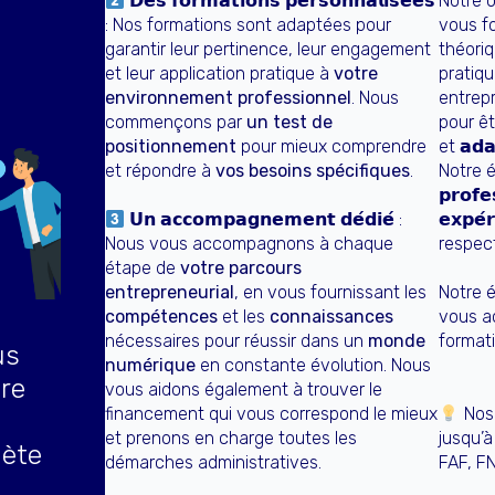
𝗗𝗲𝘀 𝗳𝗼𝗿𝗺𝗮𝘁𝗶𝗼𝗻𝘀 𝗽𝗲𝗿𝘀𝗼𝗻𝗻𝗮𝗹𝗶𝘀𝗲́𝗲𝘀
Notre 
: Nos formations sont adaptées pour
vous f
garantir leur pertinence, leur engagement
théori
et leur application pratique à
votre
pratiq
environnement professionnel
. Nous
entrepr
commençons par
un test de
pour être
positionnement
pour mieux comprendre
et 𝗮𝗱𝗮
et répondre à
vos besoins spécifiques
.
Notre 
𝗽𝗿𝗼𝗳𝗲
𝗨𝗻 𝗮𝗰𝗰𝗼𝗺𝗽𝗮𝗴𝗻𝗲𝗺𝗲𝗻𝘁 𝗱𝗲́𝗱𝗶𝗲́ :
𝗲𝘅𝗽𝗲
Nous vous accompagnons à chaque
respect
étape de
votre parcours
entrepreneurial
, en vous fournissant les
Notre é
compétences
et les
connaissances
vous a
nécessaires pour réussir dans un
monde
format
us
numérique
en constante évolution. Nous
re
vous aidons également à trouver le
financement qui vous correspond le mieux
Nos 
l
et prenons en charge toutes les
jusqu’à
lète
démarches administratives.
FAF, F