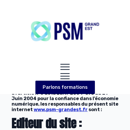
Mentions légales :
Préambule :
En vous connectant sur
www.psm-
grandest.fr
vous acceptez sans réserve les
Parlons formations
présentes modalités. Aussi, conformément
à l’article n°6 de la Loi n°2004-575 du 21
Juin 2004 pour la confiance dans l’économie
numérique, les responsables du présent site
internet
www.psm-grandest.fr
sont :
Editeur du site :