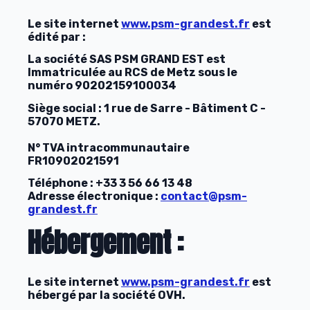
Le site internet
www.psm-grandest.fr
est
édité par :
La société SAS PSM GRAND EST est
Immatriculée au RCS de Metz sous le
numéro 90202159100034
Siège social : 1 rue de Sarre - Bâtiment C -
57070 METZ.
N° TVA intracommunautaire
FR10902021591
Téléphone : +33 3 56 66 13 48
Adresse électronique :
contact@psm-
grandest.fr
Hébergement :
Le site internet
www.psm-grandest.fr
est
hébergé par la société OVH.