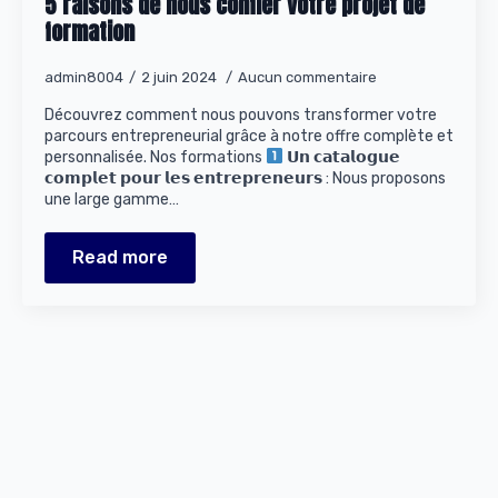
5 raisons de nous confier votre projet de
formation
admin8004
2 juin 2024
Aucun commentaire
Découvrez comment nous pouvons transformer votre
parcours entrepreneurial grâce à notre offre complète et
personnalisée. Nos formations
𝗨𝗻 𝗰𝗮𝘁𝗮𝗹𝗼𝗴𝘂𝗲
𝗰𝗼𝗺𝗽𝗹𝗲𝘁 𝗽𝗼𝘂𝗿 𝗹𝗲𝘀 𝗲𝗻𝘁𝗿𝗲𝗽𝗿𝗲𝗻𝗲𝘂𝗿𝘀 : Nous proposons
une large gamme…
Read more